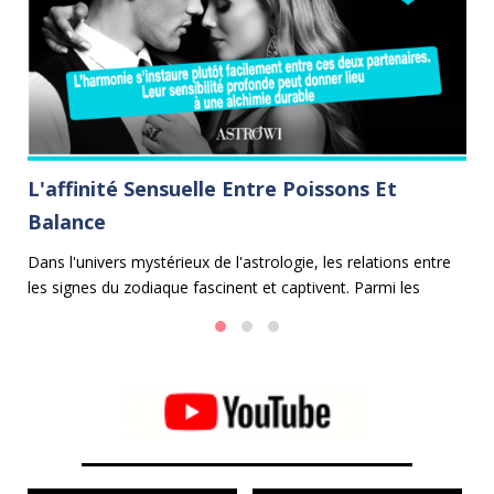
L'affinité Sensuelle Entre Poissons Et
C
Balance
on
Le
cu
Dans l'univers mystérieux de l'astrologie, les relations entre
u
les signes du zodiaque fascinent et captivent. Parmi les
es
alliances les plus harmonieuses se trouve celle entre les
ca
Poissons et la Balance.