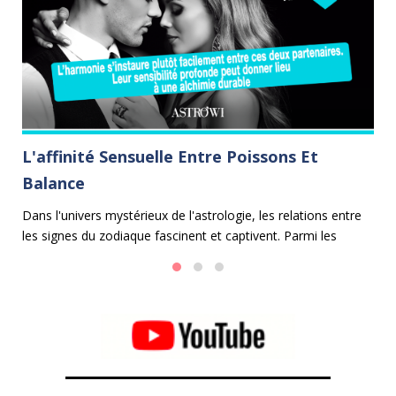
L'affinité Sensuelle Entre Poissons Et
C
Balance
Le
e
et
Dans l'univers mystérieux de l'astrologie, les relations entre
fe
les signes du zodiaque fascinent et captivent. Parmi les
 et
mé
alliances les plus harmonieuses se trouve celle entre les
Poissons et la Balance.