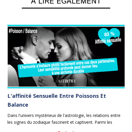
A LIRE EGALEMENT
L'affinité Sensuelle Entre Poissons Et
L
Balance
B
on
Dans l'univers mystérieux de l'astrologie, les relations entre
Da
les signes du zodiaque fascinent et captivent. Parmi les
en
alliances les plus harmonieuses se trouve celle entre les
pe