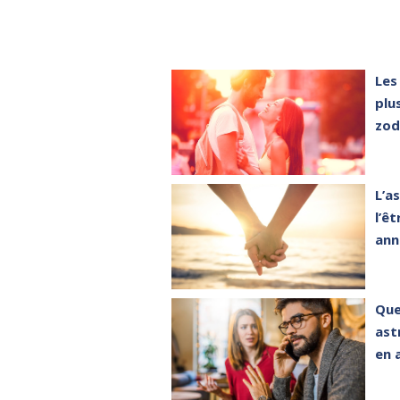
Les
plu
zod
L’a
l’êt
ann
Que
ast
en 