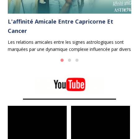
L'affinité Amicale Entre Capricorne Et
C
Cancer
Le
le
un
Les relations amicales entre les signes astrologiques sont
Ca
marquées par une dynamique complexe influencée par divers
ap
facteurs. Dans cet article, nous explorerons l'affinité amicale
entre le Capricorne et le Cancer, avec un pourcentage
d'affinité de 50%, ce qui signifie qu'ils s'entendent
moyennement bien et que leur entente a des limites.